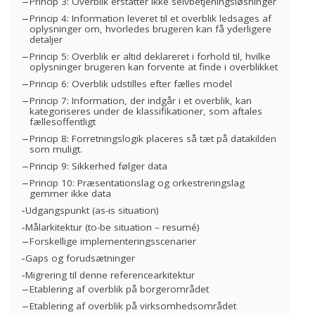
Princip 3: Overblik erstatter ikke selvbetjeningsløsninger
Princip 4: Information leveret til et overblik ledsages af
oplysninger om, hvorledes brugeren kan få yderligere
detaljer
Princip 5: Overblik er altid deklareret i forhold til, hvilke
oplysninger brugeren kan forvente at finde i overblikket
Princip 6: Overblik udstilles efter fælles model
Princip 7: Information, der indgår i et overblik, kan
kategoriseres under de klassifikationer, som aftales
fællesoffentligt
Princip 8: Forretningslogik placeres så tæt på datakilden
som muligt.
Princip 9: Sikkerhed følger data
Princip 10: Præsentationslag og orkestreringslag
gemmer ikke data
Udgangspunkt (as-is situation)
Målarkitektur (to-be situation – resumé)
Forskellige implementeringsscenarier
Gaps og forudsætninger
Migrering til denne referencearkitektur
Etablering af overblik på borgerområdet
Etablering af overblik på virksomhedsområdet