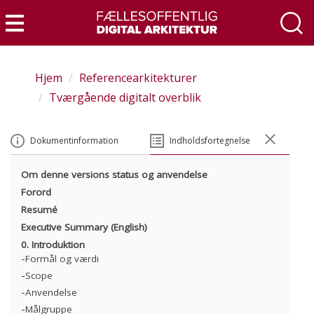
Gå
til
Menu
hovedindhold
Hjem
Referencearkitekturer
Tværgående digitalt overblik
Dokumentinformation
Indholdsfortegnelse
Om denne versions status og anvendelse
Forord
Resumé
Executive Summary (English)
0. Introduktion
Formål og værdi
Scope
Anvendelse
Målgruppe