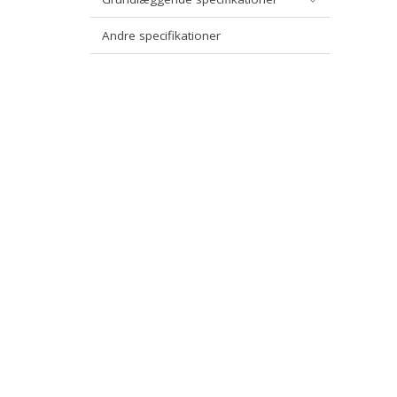
Introduktion til vejledning til arkitekturdok
Andre specifikationer
Tværgående digitalt overblik
Introduktion til vejledning om arkitekturmet
Referencearkitektur for tværgående digitalt o
virksomheder
Observation og måling
Referencearkitektur for observation og måli