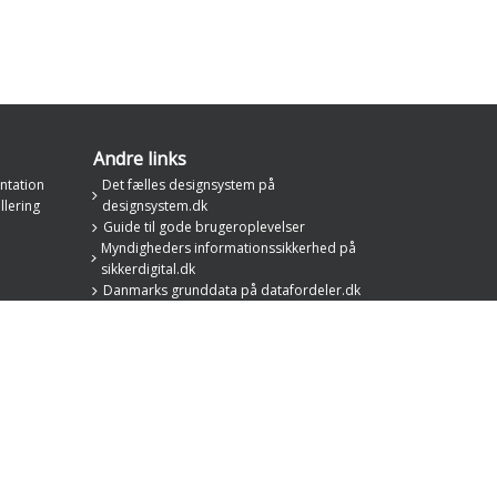
Andre links
ntation
Det fælles designsystem på
llering
designsystem.dk
Guide til gode brugeroplevelser
Myndigheders informationssikkerhed på
sikkerdigital.dk
Danmarks grunddata på datafordeler.dk
Den fælleskommunale rammearkitektur på
rammearkitektur.kl.dk
Den fælleskommunale infrastruktur på
digitaliseringskataloget.dk
Regionernes Sundheds IT på regioner.dk/rsi