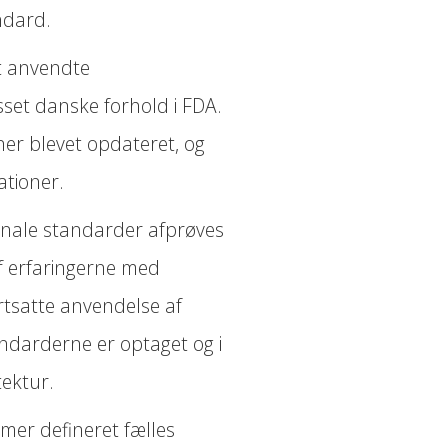
Andre specifikationer
ndard.
t anvendte
asset danske forhold i FDA.
ner blevet opdateret, og
ationer.
ionale standarder afprøves
f erfaringerne med
ortsatte anvendelse af
ndarderne er optaget og i
tektur.
temer defineret fælles