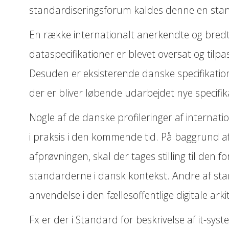
umentation med Archimate
standardiseringsforum kaldes denne en sta
ode
En række internationalt anerkendte og bred
verblik for borgere og
dataspecifikationer er blevet oversat og tilp
Desuden er eksisterende danske specifikatio
der er bliver løbende udarbejdet nye specifik
ng
Nogle af de danske profileringer af internat
i praksis i den kommende tid. På baggrund a
afprøvningen, skal der tages stilling til den f
standarderne i dansk kontekst. Andre af sta
anvendelse i den fællesoffentlige digitale arki
Fx er der i Standard for beskrivelse af it-sys