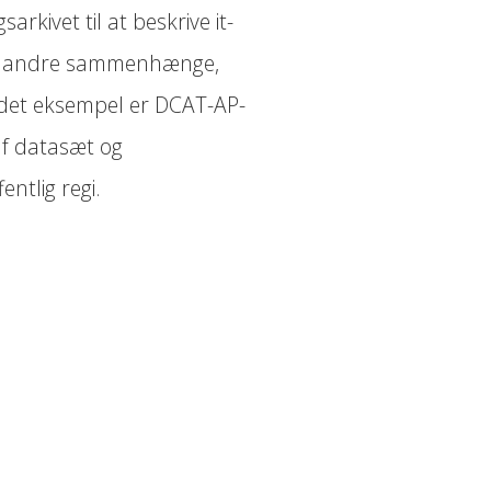
arkivet til at beskrive it-
 i andre sammenhænge,
andet eksempel er DCAT-AP-
 af datasæt og
entlig regi.