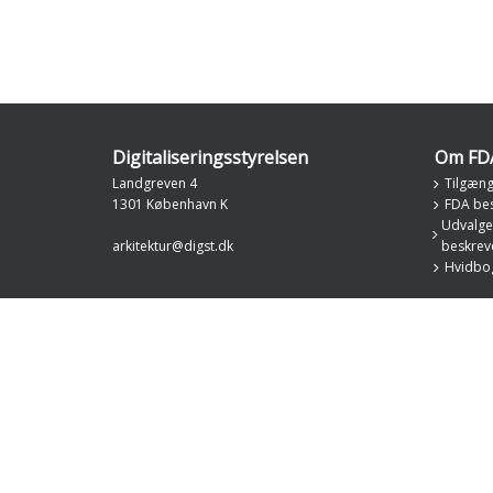
Digitaliseringsstyrelsen
Om FD
Landgreven 4
Tilgæng
1301 København K
FDA bes
Udvalget
arkitektur@digst.dk
beskreve
Hvidbog 