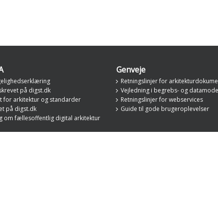
A
Genveje
elighedserklæring
Retningslinjer for arkitekturdokume
krevet på digst.dk
Vejledning i begrebs- og datamode
 for arkitektur og standarder
Retningslinjer for webservices
t på digst.dk
Guide til gode brugeroplevelser
om fællesoffentlig digital arkitektur