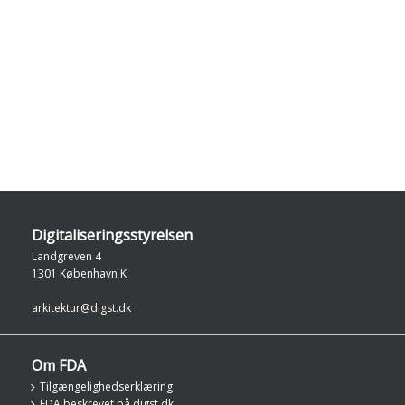
Digitaliseringsstyrelsen
Landgreven 4
1301 København K
arkitektur@digst.dk
Om FDA
Tilgængelighedserklæring
FDA beskrevet på digst.dk