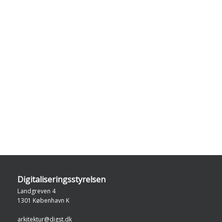
Digitaliseringsstyrelsen
Landgreven 4
1301 København K
arkitektur@digst.dk